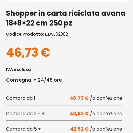
Shopper in carta riciclata avana
18+8×22 cm 250 pz
Codice Prodotto:
E.DSE02302
46,73
€
IVA esclusa
Consegna in 24/48 ore
1
46,73
€
2 - 4
43,93
€
5 +
42,52
€