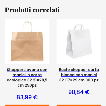
Prodotti correlati
Shoppers avana con
Buste shopper carta
manici in carta
bianca con manici
ecologica 32 21×28,5
32+17×29 cm 300 pz
cm 250pz
90,84
€
83,99
€