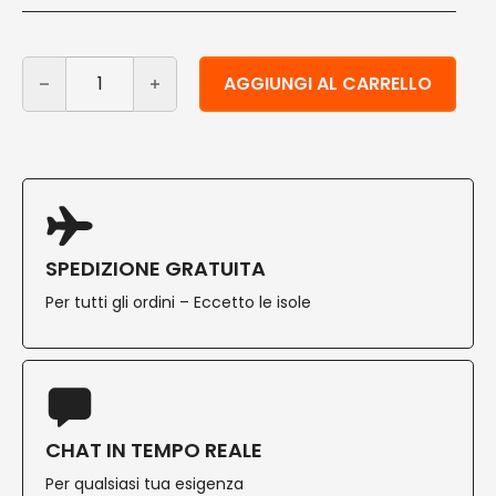
Shopper in carta riciclata avana 18+8x22 cm 250 pz qu
Alternative:
AGGIUNGI AL CARRELLO
SPEDIZIONE GRATUITA
Per tutti gli ordini – Eccetto le isole
CHAT IN TEMPO REALE
Per qualsiasi tua esigenza