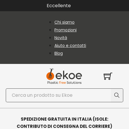
Vai al contenuto principale
Vai al piè di pagina
Eccellente
Chi siamo
Promozioni
Novità
Aiuto e contatti
Blog
Cerca
SPEDIZIONE GRATUITA IN ITALIA (ISOLE:
CONTRIBUTO DI CONSEGNA DEL CORRIERE)