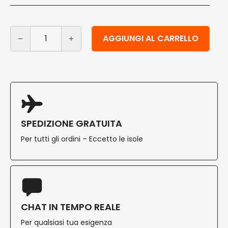
Vassoio in legno per aperitivo e antipasti 120 fori 1 pz q
Alternative:
AGGIUNGI AL CARRELLO
SPEDIZIONE GRATUITA
Per tutti gli ordini – Eccetto le isole
CHAT IN TEMPO REALE
Per qualsiasi tua esigenza