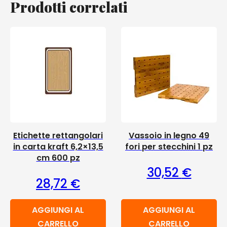
Prodotti correlati
Etichette rettangolari
Vassoio in legno 49
in carta kraft 6,2×13,5
fori per stecchini 1 pz
cm 600 pz
30,52
€
28,72
€
AGGIUNGI AL
AGGIUNGI AL
CARRELLO
CARRELLO