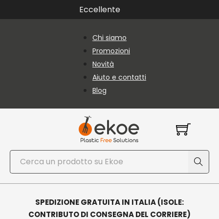
Vai al contenuto principale
Vai al piè di pagina
Eccellente
Chi siamo
Promozioni
Novità
Aiuto e contatti
Blog
Cerca
SPEDIZIONE GRATUITA IN ITALIA (ISOLE:
CONTRIBUTO DI CONSEGNA DEL CORRIERE)