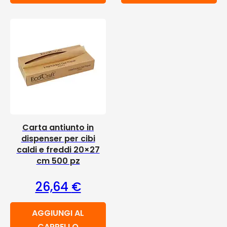
Carta antiunto in
dispenser per cibi
caldi e freddi 20×27
cm 500 pz
26,64
€
AGGIUNGI AL
CARRELLO