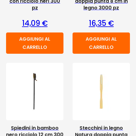
con ricciolo neri 300
doppia punta 8 cm in
pz
legno 3000 pz
14,09
€
16,35
€
AGGIUNGI AL
AGGIUNGI AL
CARRELLO
CARRELLO
Spiedini in bamboo
Stecchini in legno
nero ricciolo 12 cm 300
Natura doppia punta