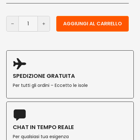
Stecchini in bamboo nero design 15 cm cuore 300 pz q
Alternative:
AGGIUNGI AL CARRELLO
SPEDIZIONE GRATUITA
Per tutti gli ordini – Eccetto le isole
CHAT IN TEMPO REALE
Per qualsiasi tua esigenza