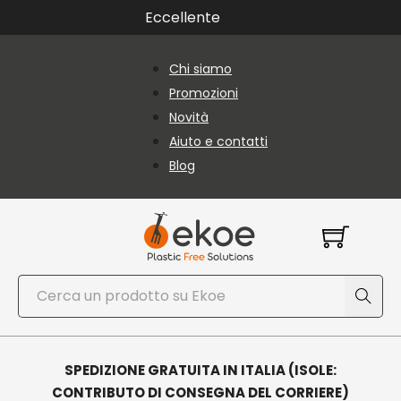
Vai al contenuto principale
Vai al piè di pagina
Eccellente
Chi siamo
Promozioni
Novità
Aiuto e contatti
Blog
Cerca
SPEDIZIONE GRATUITA IN ITALIA (ISOLE:
CONTRIBUTO DI CONSEGNA DEL CORRIERE)