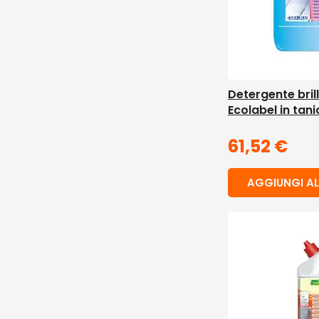
Detergente bril
Ecolabel in tani
61,52
€
AGGIUNGI AL