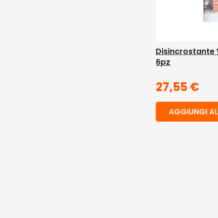
Disincrostante
6pz
27,55
€
AGGIUNGI AL