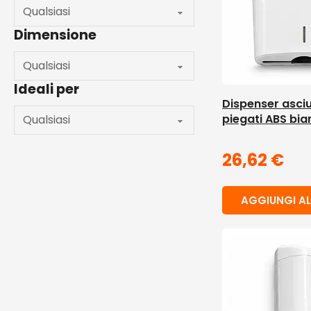
Dimensione
Ideali per
Dispenser asc
piegati ABS bia
26,62
€
AGGIUNGI AL