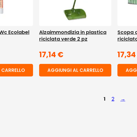
 Wc Ecolabel
Alzaimmondizia in plastica
Scopa d
riciclata verde 2 pz
riciclat
17,14
€
17,3
 CARRELLO
AGGIUNGI AL CARRELLO
AGGI
1
2
→