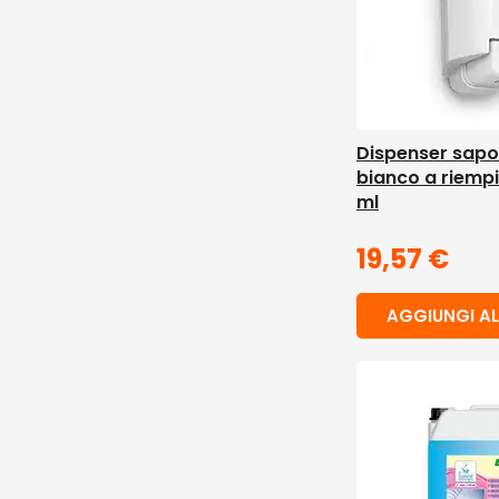
Dispenser sap
bianco a riemp
ml
19,57
€
AGGIUNGI AL