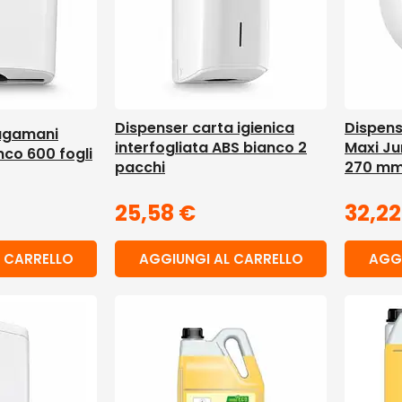
Dispenser carta igienica
Dispens
iugamani
interfogliata ABS bianco 2
Maxi Ju
nco 600 fogli
pacchi
270 m
25,58
€
32,2
 CARRELLO
AGGIUNGI AL CARRELLO
AGGI