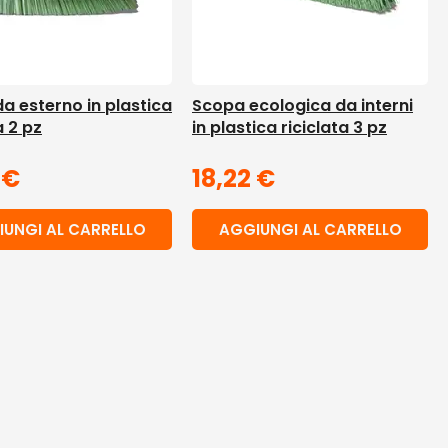
a esterno in plastica
Scopa ecologica da interni
a 2 pz
in plastica riciclata 3 pz
4
€
18,22
€
UNGI AL CARRELLO
AGGIUNGI AL CARRELLO