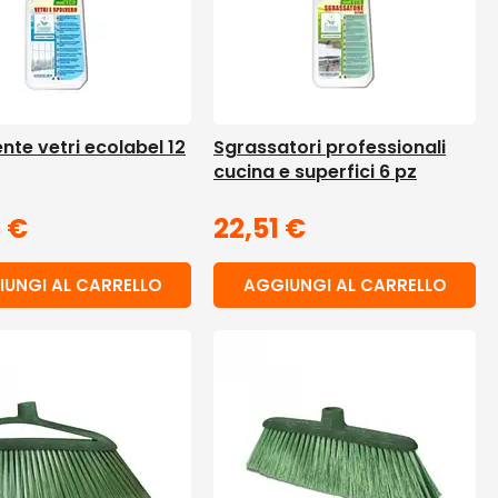
nte vetri ecolabel 12
Sgrassatori professionali
cucina e superfici 6 pz
3
€
22,51
€
UNGI AL CARRELLO
AGGIUNGI AL CARRELLO