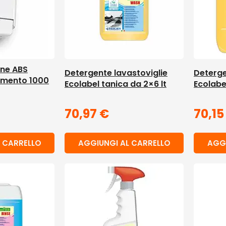
one ABS
Detergente lavastoviglie
Deterge
imento 1000
Ecolabel tanica da 2×6 lt
Ecolabe
70,97
€
70,1
AGGIUNGI AL CARRELLO
AGGI
 CARRELLO