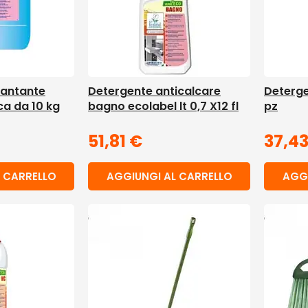
lantante
Detergente anticalcare
Deterge
ca da 10 kg
bagno ecolabel lt 0,7 X12 fl
pz
51,81
€
37,4
 CARRELLO
AGGIUNGI AL CARRELLO
AGGI