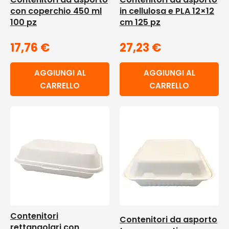
con coperchio 450 ml
in cellulosa e PLA 12×12
100 pz
cm 125 pz
17,76
€
27,23
€
AGGIUNGI AL
AGGIUNGI AL
CARRELLO
CARRELLO
Contenitori
Contenitori da asporto
rettangolari con