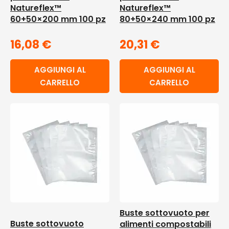
Natureflex™
Natureflex™
60+50×200 mm 100 pz
80+50×240 mm 100 pz
16,08
€
20,31
€
AGGIUNGI AL
AGGIUNGI AL
CARRELLO
CARRELLO
Buste sottovuoto per
Buste sottovuoto
alimenti compostabili