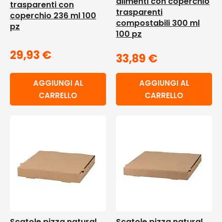
alimenti con coperchio
trasparenti con
trasparenti
coperchio 236 ml 100
compostabili 300 ml
pz
100 pz
29,93
€
33,89
€
AGGIUNGI AL
AGGIUNGI AL
CARRELLO
CARRELLO
Scatole pizza natural
Scatole pizza natural