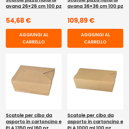
avana 26×26 cm 100 pz
avana 36×36 cm 100 pz
54,68
€
109,89
€
AGGIUNGI AL
AGGIUNGI AL
CARRELLO
CARRELLO
Scatole per cibo da
Scatole per cibo da
asporto in cartoncino e
asporto in cartoncino e
PLA 1350 ml 160 pz
PLA 1000 ml 100 pz