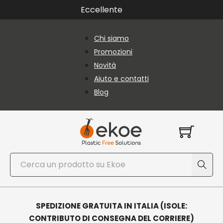
Vai al contenuto principale
Vai al piè di pagina
Eccellente
Chi siamo
Promozioni
Novità
Aiuto e contatti
Blog
Cerca
SPEDIZIONE GRATUITA IN ITALIA (ISOLE:
CONTRIBUTO DI CONSEGNA DEL CORRIERE)