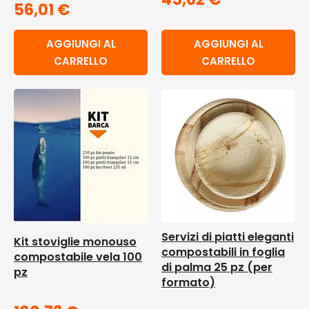
56,01
€
AGGIUNGI AL
AGGIUNGI AL
CARRELLO
CARRELLO
Servizi di piatti eleganti
Kit stoviglie monouso
compostabili in foglia
compostabile vela 100
di palma 25 pz (per
pz
formato)