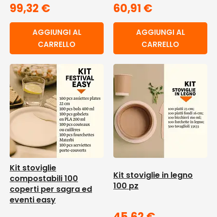
99,32
€
60,91
€
AGGIUNGI AL
AGGIUNGI AL
CARRELLO
CARRELLO
Kit stoviglie
Kit stoviglie in legno
compostabili 100
100 pz
coperti per sagra ed
eventi easy
45,62
€