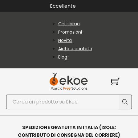
Vai al contenuto principale
Vai al piè di pagina
Eccellente
Chi siamo
Promozioni
Novità
Aiuto e contatti
Blog
Cerca
SPEDIZIONE GRATUITA IN ITALIA (ISOLE:
CONTRIBUTO DI CONSEGNA DEL CORRIERE)