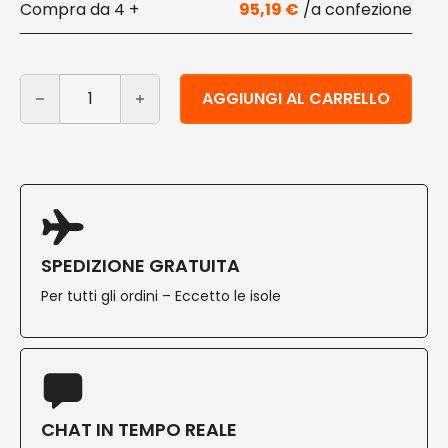
4 +
95,19
€
Scatole per cibo da asporto in cartoncino e PLA 1350 m
Alternative:
AGGIUNGI AL CARRELLO
SPEDIZIONE GRATUITA
Per tutti gli ordini – Eccetto le isole
CHAT IN TEMPO REALE