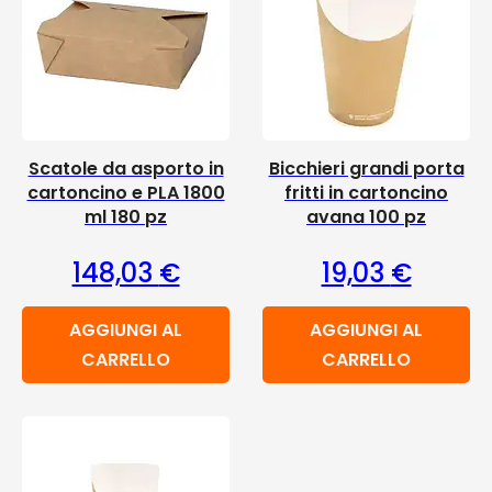
Scatole da asporto in
Bicchieri grandi porta
cartoncino e PLA 1800
fritti in cartoncino
ml 180 pz
avana 100 pz
148,03
€
19,03
€
AGGIUNGI AL
AGGIUNGI AL
CARRELLO
CARRELLO