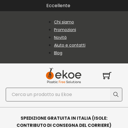
Vai al contenuto principale
Vai al piè di pagina
Eccellente
Chi siamo
Promozioni
Novità
Aiuto e contatti
Blog
Cerca
SPEDIZIONE GRATUITA IN ITALIA (ISOLE:
CONTRIBUTO DI CONSEGNA DEL CORRIERE)