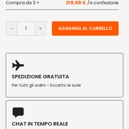
3 +
219,59
€
Buste sottovuoto per alimenti compostabili 300X350 
Alternative:
AGGIUNGI AL CARRELLO
SPEDIZIONE GRATUITA
Per tutti gli ordini – Eccetto le isole
CHAT IN TEMPO REALE