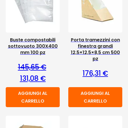
Buste compostabili
Porta tramezzini con
sottovuoto 300X400
finestra grandi
mm 100 pz
12,5×12,5×8,5 cm 500
pz
145,65
€
176,31
€
Il prezzo originale era: 145,65 €.
Il prezzo attuale è: 131,08 €.
131,08
€
AGGIUNGI AL
AGGIUNGI AL
CARRELLO
CARRELLO