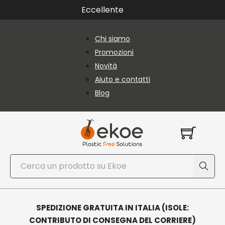
Vai al contenuto principale
Vai al piè di pagina
Eccellente
Chi siamo
Promozioni
Novità
Aiuto e contatti
Blog
Cerca
SPEDIZIONE GRATUITA IN ITALIA (ISOLE:
CONTRIBUTO DI CONSEGNA DEL CORRIERE)