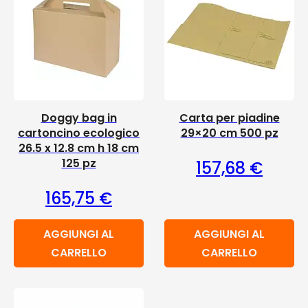
Doggy bag in
Carta per piadine
cartoncino ecologico
29×20 cm 500 pz
26.5 x 12.8 cm h 18 cm
125 pz
157,68
€
165,75
€
AGGIUNGI AL
AGGIUNGI AL
CARRELLO
CARRELLO