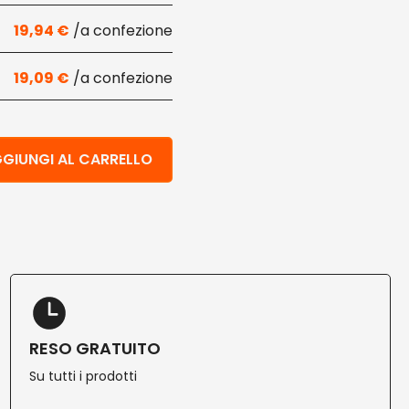
19,94
€
19,09
€
vo e antipasti 25 fori 2 pz quantità
GIUNGI AL CARRELLO
RESO GRATUITO
Su tutti i prodotti