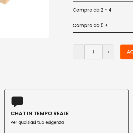
2 - 4
5 +
Vassoi in legno per aperiti
Alternative:
AG
CHAT IN TEMPO REALE
Per qualsiasi tua esigenza