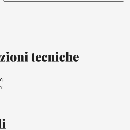
zioni tecniche
m;
m;
.
li