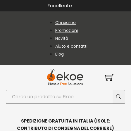
Vai al contenuto principale
Vai al piè di pagina
Eccellente
Chi siamo
Promozioni
Novità
Aiuto e contatti
Blog
Cerca
SPEDIZIONE GRATUITA IN ITALIA (ISOLE:
CONTRIBUTO DI CONSEGNA DEL CORRIERE)