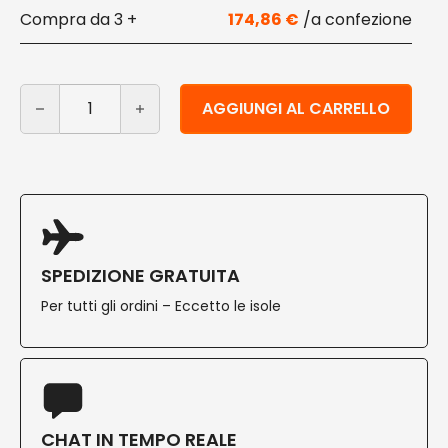
3 +
174,86
€
Test microplastiche residue nel sangue - Plastic Tox 
Alternative:
AGGIUNGI AL CARRELLO
SPEDIZIONE GRATUITA
Per tutti gli ordini – Eccetto le isole
CHAT IN TEMPO REALE