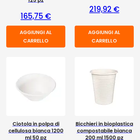
125 pz
219,92
€
165,75
€
AGGIUNGI AL
AGGIUNGI AL
CARRELLO
CARRELLO
Ciotola in polpa di
Bicchieri in bioplastica
cellulosa bianca 1200
compostabile bianca
ml 50 pz
200 ml 1500 pz