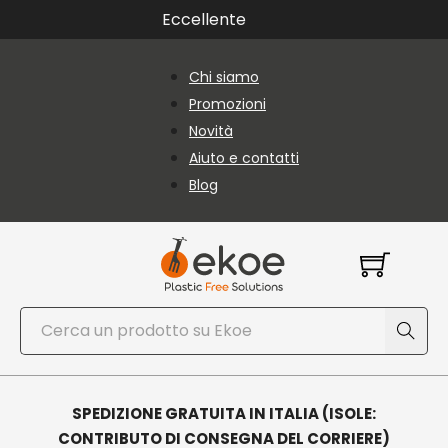
Vai al contenuto principale
Vai al piè di pagina
Eccellente
Chi siamo
Promozioni
Novità
Aiuto e contatti
Blog
Cerca
SPEDIZIONE GRATUITA IN ITALIA (ISOLE:
CONTRIBUTO DI CONSEGNA DEL CORRIERE)