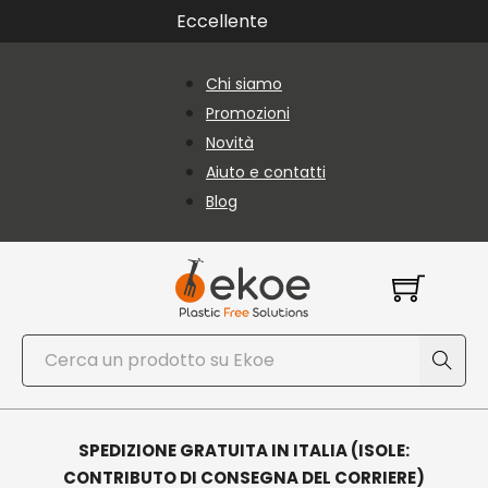
Vai al contenuto principale
Vai al piè di pagina
Eccellente
Chi siamo
Promozioni
Novità
Aiuto e contatti
Blog
Cerca
SPEDIZIONE GRATUITA IN ITALIA (ISOLE:
CONTRIBUTO DI CONSEGNA DEL CORRIERE)