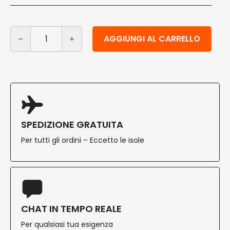
Porta panino in carta con foglio in PLA 17,5X20 cm 500
Alternative:
AGGIUNGI AL CARRELLO
SPEDIZIONE GRATUITA
Per tutti gli ordini – Eccetto le isole
CHAT IN TEMPO REALE
Per qualsiasi tua esigenza