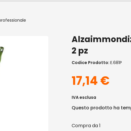
 professionale
Alzaimmondizi
2 pz
Codice Prodotto:
E.681P
17,14
€
IVA esclusa
Questo prodotto ha temp
1