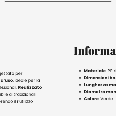
Informa
Materiale
: PP 
gettato per
Dimensioni ba
 d’uso
, ideale per la
Lunghezza ma
essionali.
Realizzato
Diametro man
bile ai tradizionali
Colore
: Verde
ndo il riutilizzo