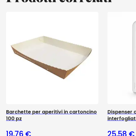
Barchette per aperitivi in cartoncino
Dispenser c
100 pz
interfoglia
19,76
€
25,58
€