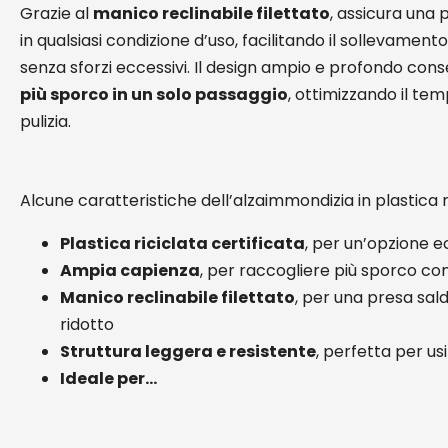
Grazie al
manico reclinabile filettato
, assicura una 
in qualsiasi condizione d’uso, facilitando il sollevamen
senza sforzi eccessivi. Il design ampio e profondo cons
più sporco in un solo passaggio
, ottimizzando il te
pulizia.
Alcune caratteristiche dell’alzaimmondizia in plastica r
Plastica riciclata certificata
, per un’opzione e
Ampia capienza
, per raccogliere più sporco con 
Manico reclinabile filettato
, per una presa sa
ridotto
Struttura leggera e resistente
, perfetta per us
Ideale per…