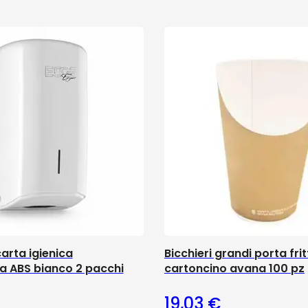
arta igienica
Bicchieri grandi porta fritt
ta ABS bianco 2 pacchi
cartoncino avana 100 pz
19,03
€