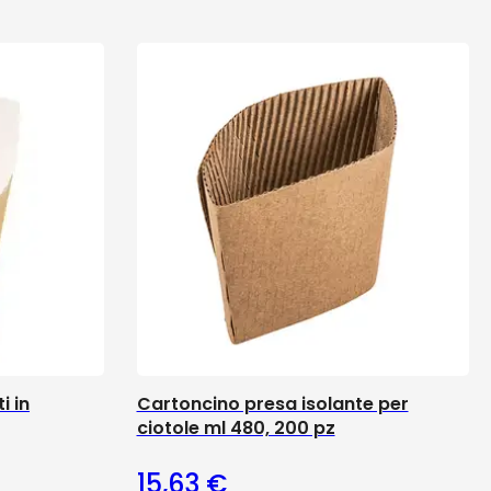
i in
Cartoncino presa isolante per
ciotole ml 480, 200 pz
15,63
€