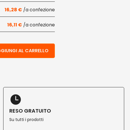
16,28
€
16,11
€
 riciclata verde 2 pz quantità
GIUNGI AL CARRELLO
RESO GRATUITO
Su tutti i prodotti