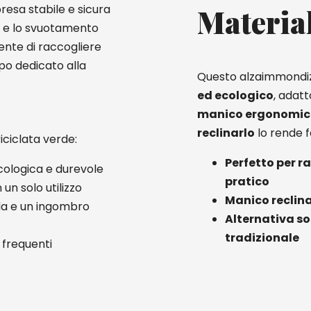
presa stabile e sicura
Materia
to e lo svuotamento
ente di raccogliere
mpo dedicato alla
Questo alzaimmondiz
ed ecologico
, adatt
manico ergonomic
reclinarlo
lo rende f
iciclata verde:
Perfetto per ra
cologica e durevole
pratico
un solo utilizzo
Manico reclina
lda e un ingombro
Alternativa so
tradizionale
i frequenti