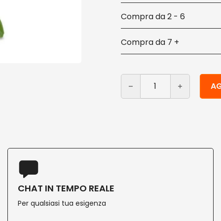
2 - 6
7 +
Alzaimmondizia in plastica
Alternative:
AG
CHAT IN TEMPO REALE
Per qualsiasi tua esigenza