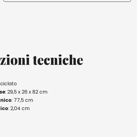
zioni tecniche
riciclato
se
: 29,5 x 26 x 82 cm
nico
: 77,5 cm
ico
: 2,04 cm