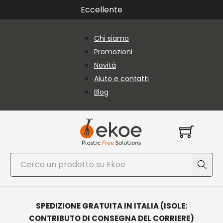
Vai al contenuto principale
Vai al piè di pagina
Eccellente
Chi siamo
Promozioni
Novità
Aiuto e contatti
Blog
Cerca
SPEDIZIONE GRATUITA IN ITALIA (ISOLE:
CONTRIBUTO DI CONSEGNA DEL CORRIERE)