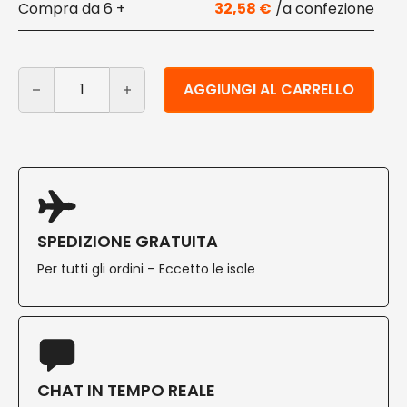
6 +
32,58
€
Coperchio in cartoncino per vaschetta 5-6 porzioni 10
Alternative:
AGGIUNGI AL CARRELLO
SPEDIZIONE GRATUITA
Per tutti gli ordini – Eccetto le isole
CHAT IN TEMPO REALE