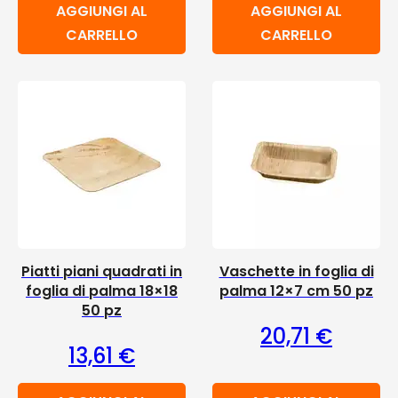
AGGIUNGI AL
AGGIUNGI AL
CARRELLO
CARRELLO
Piatti piani quadrati in
Vaschette in foglia di
foglia di palma 18×18
palma 12×7 cm 50 pz
50 pz
20,71
€
13,61
€