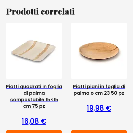
Prodotti correlati
Piatti quadrati in foglia
Piatti piani in foglia di
di palma
palma ø cm 23 50 pz
compostabile 15×15
cm 75 pz
19,98
€
16,08
€