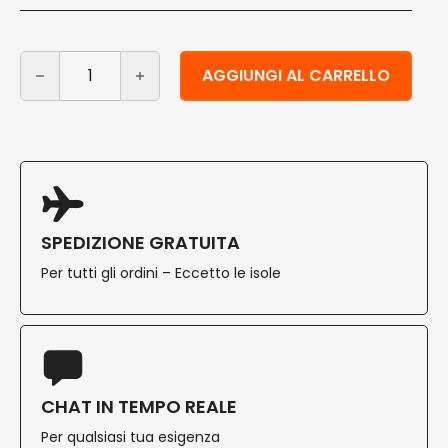
Ciotolina in foglie di palma 12x6 cm 50 pz quantità
Alternative:
AGGIUNGI AL CARRELLO
SPEDIZIONE GRATUITA
Per tutti gli ordini – Eccetto le isole
CHAT IN TEMPO REALE
Per qualsiasi tua esigenza