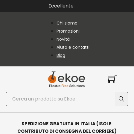
Vai al contenuto principale
Vai al piè di pagina
Eccellente
Chi siamo
Promozioni
Novità
Aiuto e contatti
Blog
Cerca
SPEDIZIONE GRATUITA IN ITALIA (ISOLE:
CONTRIBUTO DI CONSEGNA DEL CORRIERE)