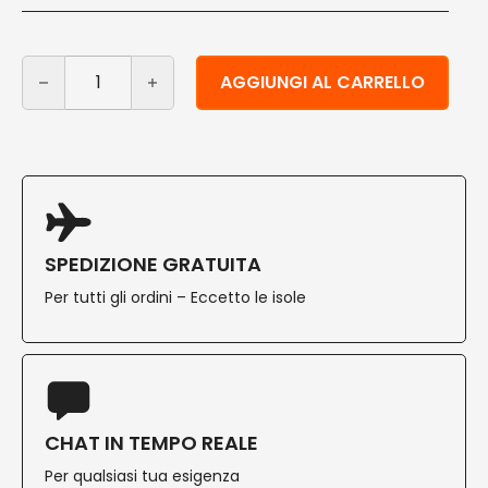
Ciotola in foglia di palma 500 ml 25 pz quantità
Alternative:
AGGIUNGI AL CARRELLO
SPEDIZIONE GRATUITA
Per tutti gli ordini – Eccetto le isole
CHAT IN TEMPO REALE
Per qualsiasi tua esigenza