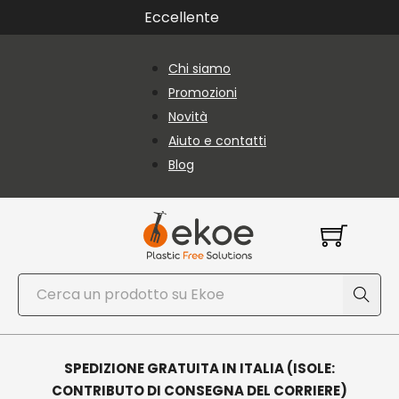
Vai al contenuto principale
Vai al piè di pagina
Eccellente
Chi siamo
Promozioni
Novità
Aiuto e contatti
Blog
Cerca
SPEDIZIONE GRATUITA IN ITALIA (ISOLE:
CONTRIBUTO DI CONSEGNA DEL CORRIERE)