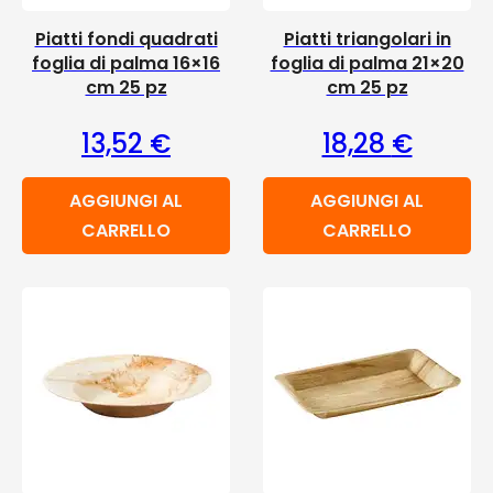
Piatti fondi quadrati
Piatti triangolari in
foglia di palma 16×16
foglia di palma 21×20
cm 25 pz
cm 25 pz
13,52
€
18,28
€
AGGIUNGI AL
AGGIUNGI AL
CARRELLO
CARRELLO