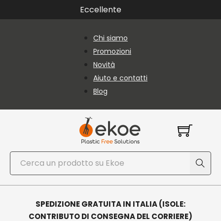
Vai al contenuto principale
Vai al piè di pagina
Eccellente
Chi siamo
Promozioni
Novità
Aiuto e contatti
Blog
Cerca
SPEDIZIONE GRATUITA IN ITALIA (ISOLE:
CONTRIBUTO DI CONSEGNA DEL CORRIERE)