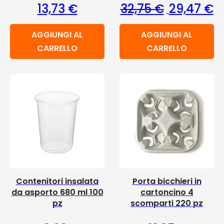
Il prezzo ori
Il
13,73
€
32,75
€
29,47
€
AGGIUNGI AL
AGGIUNGI AL
CARRELLO
CARRELLO
Contenitori insalata
Porta bicchieri in
da asporto 680 ml 100
cartoncino 4
pz
scomparti 220 pz