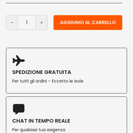
Ciotole usa e getta compostabili in foglia di palma 80 
Alternative:
AGGIUNGI AL CARRELLO
SPEDIZIONE GRATUITA
Per tutti gli ordini – Eccetto le isole
CHAT IN TEMPO REALE
Per qualsiasi tua esigenza