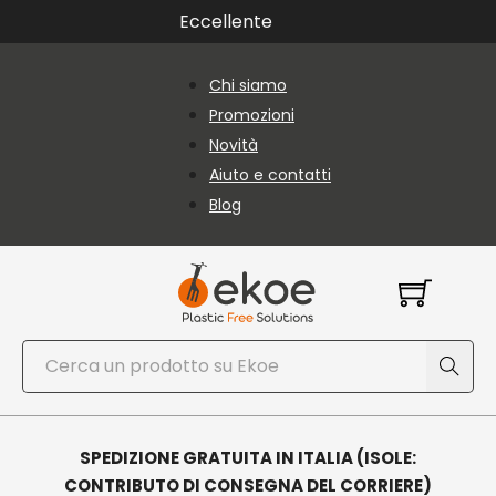
Vai al contenuto principale
Vai al piè di pagina
Eccellente
Chi siamo
Promozioni
Novità
Aiuto e contatti
Blog
Cerca
SPEDIZIONE GRATUITA IN ITALIA (ISOLE:
CONTRIBUTO DI CONSEGNA DEL CORRIERE)