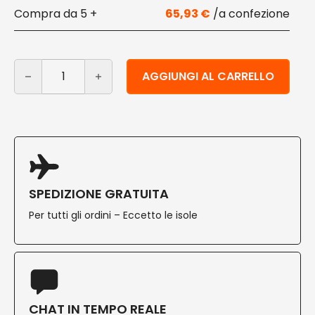
5 +
65,93
€
Shopper bianca con manici in carta ecologica 26 14x3
Alternative:
AGGIUNGI AL CARRELLO
SPEDIZIONE GRATUITA
Per tutti gli ordini – Eccetto le isole
CHAT IN TEMPO REALE