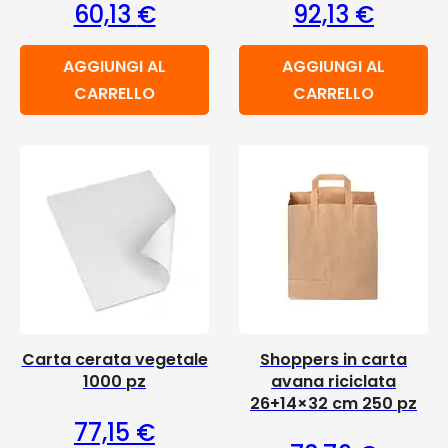
60,13
€
92,13
€
AGGIUNGI AL
AGGIUNGI AL
CARRELLO
CARRELLO
Carta cerata vegetale
Shoppers in carta
1000 pz
avana riciclata
26+14×32 cm 250 pz
77,15
€