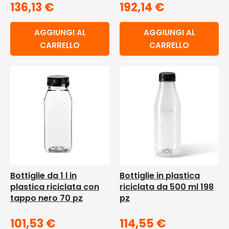
136,13
€
192,14
€
AGGIUNGI AL
AGGIUNGI AL
CARRELLO
CARRELLO
Bottiglie da 1 l in
Bottiglie in plastica
plastica riciclata con
riciclata da 500 ml 198
tappo nero 70 pz
pz
101,53
€
114,55
€