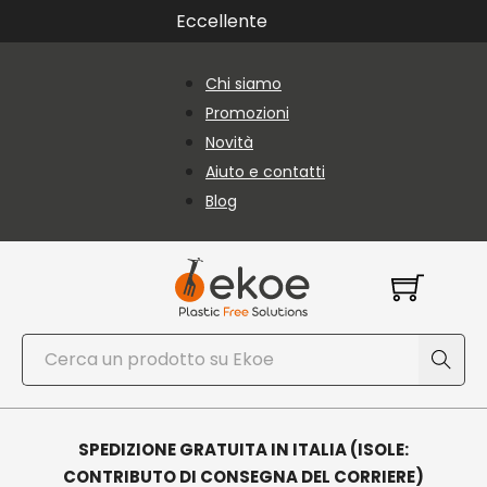
Vai al contenuto principale
Vai al piè di pagina
Eccellente
Chi siamo
Promozioni
Novità
Aiuto e contatti
Blog
Cerca
SPEDIZIONE GRATUITA IN ITALIA (ISOLE:
CONTRIBUTO DI CONSEGNA DEL CORRIERE)