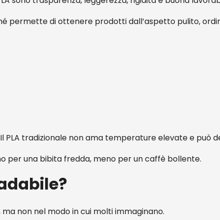
PLA sono trasparenza, leggerezza, rigidità e buona lavorabi
 permette di ottenere prodotti dall’aspetto pulito, ordi
ore. Il PLA tradizionale non ama temperature elevate e può 
mo per una bibita fredda, meno per un caffè bollente.
radabile?
, ma non nel modo in cui molti immaginano.