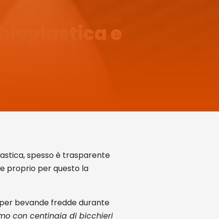
 bioplastica e
plastica, spesso è trasparente
 e proprio per questo la
ti per bevande fredde durante
iamo con centinaia di bicchieri