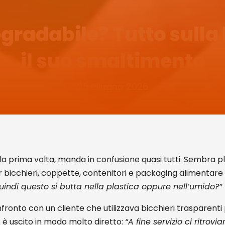
egradabile? Tutto sulla
il suo smaltimento
26 Giugno 2026
e, la prima volta, manda in confusione quasi tutti. Sembra 
r bicchieri, coppette, contenitori e packaging alimentare
indi questo si butta nella plastica oppure nell’umido?”
fronto con un cliente che utilizzava bicchieri trasparen
bio è uscito in modo molto diretto:
“A fine servizio ci ritrov