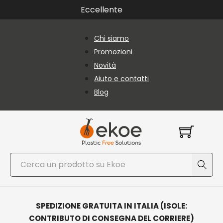
Vai al contenuto principale
Vai al piè di pagina
Eccellente
Chi siamo
Promozioni
Novità
Aiuto e contatti
Blog
Cerca
SPEDIZIONE GRATUITA IN ITALIA (ISOLE:
CONTRIBUTO DI CONSEGNA DEL CORRIERE)