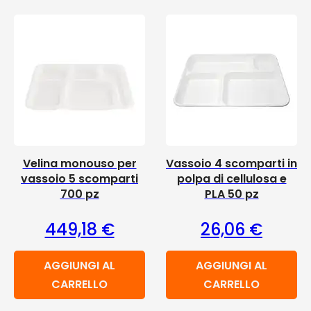
Velina monouso per
Vassoio 4 scomparti in
vassoio 5 scomparti
polpa di cellulosa e
700 pz
PLA 50 pz
449,18
€
26,06
€
AGGIUNGI AL
AGGIUNGI AL
CARRELLO
CARRELLO