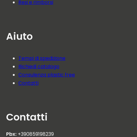
Resi e rimborsi
Aiuto
Tempi di spedizione
Richiedi catalogo
Consulenza plastic free
Contatti
Contatti
Pbx:
+390859198239