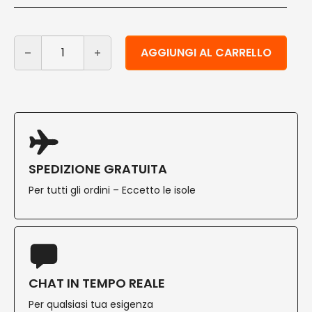
Vassoietto di legno eco-friendly 18x10,5 cm 500 pz qua
Alternative:
AGGIUNGI AL CARRELLO
SPEDIZIONE GRATUITA
Per tutti gli ordini – Eccetto le isole
CHAT IN TEMPO REALE
Per qualsiasi tua esigenza