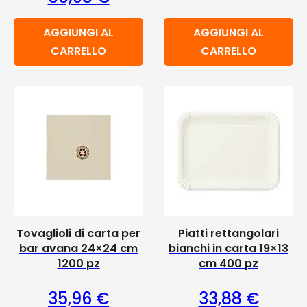
AGGIUNGI AL
AGGIUNGI AL
CARRELLO
CARRELLO
Tovaglioli di carta per
Piatti rettangolari
bar avana 24×24 cm
bianchi in carta 19×13
1200 pz
cm 400 pz
35,96
€
33,88
€