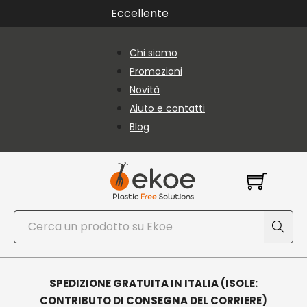
Vai al contenuto principale
Vai al piè di pagina
Eccellente
Chi siamo
Promozioni
Novità
Aiuto e contatti
Blog
Cerca
SPEDIZIONE GRATUITA IN ITALIA (ISOLE:
CONTRIBUTO DI CONSEGNA DEL CORRIERE)