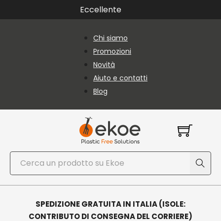
Vai al contenuto principale
Vai al piè di pagina
Eccellente
Chi siamo
Promozioni
Novità
Aiuto e contatti
Blog
Cerca
SPEDIZIONE GRATUITA IN ITALIA (ISOLE:
CONTRIBUTO DI CONSEGNA DEL CORRIERE)