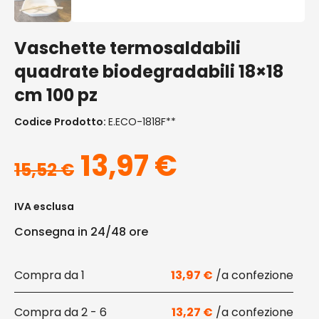
Vaschette termosaldabili
quadrate biodegradabili 18×18
cm 100 pz
Codice Prodotto:
E.ECO-1818F**
Il prezzo original
Il prezzo a
13,97
€
15,52
€
IVA esclusa
Consegna in 24/48 ore
1
13,97
€
2 - 6
13,27
€