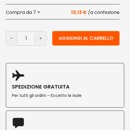
7 +
13,13
€
Vaschette termosaldabili quadrate biodegradabili 18x1
Alternative:
AGGIUNGI AL CARRELLO
SPEDIZIONE GRATUITA
Per tutti gli ordini – Eccetto le isole