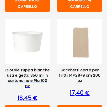
AGGIUNGI AL
AGGIUNGI AL
CARRELLO
CARRELLO
Ciotole zuppa bianche
Sacchetti carta per
usa e getta 350 ml in
fritti 14×28+9 cm 200
cartoncino e Pla 100
pz
pz
17,40
€
18,45
€