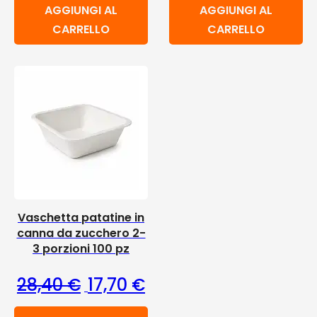
AGGIUNGI AL
AGGIUNGI AL
CARRELLO
CARRELLO
Vaschetta patatine in
canna da zucchero 2-
3 porzioni 100 pz
Il prezzo originale era: 28,40 €.
Il prezzo attuale è: 17,70 €
28,40
€
17,70
€