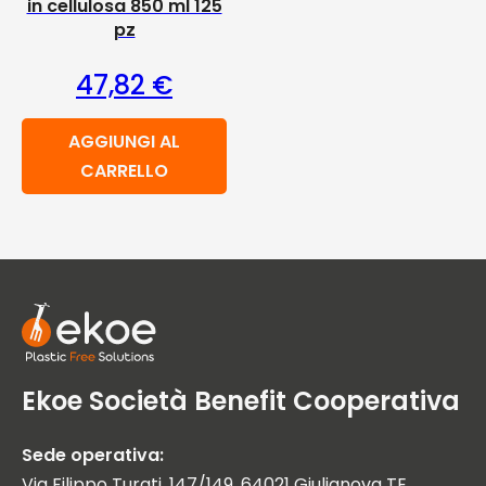
in cellulosa 850 ml 125
pz
47,82
€
AGGIUNGI AL
CARRELLO
Ekoe Società Benefit Cooperativa
Sede operativa:
Via Filippo Turati, 147/149, 64021 Giulianova TE