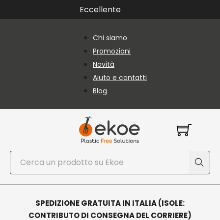
Vai al contenuto principale
Vai al piè di pagina
Eccellente
Chi siamo
Promozioni
Novità
Aiuto e contatti
Blog
Cerca
SPEDIZIONE GRATUITA IN ITALIA (ISOLE:
CONTRIBUTO DI CONSEGNA DEL CORRIERE)