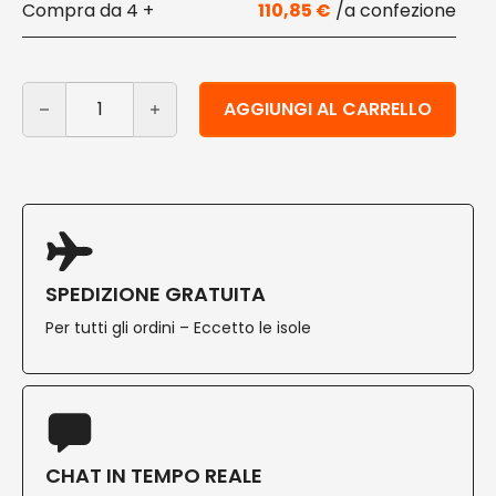
4 +
110,85
€
Vaschette due scomparti per alimenti 100% Bio 800 ml
Alternative:
AGGIUNGI AL CARRELLO
SPEDIZIONE GRATUITA
Per tutti gli ordini – Eccetto le isole
CHAT IN TEMPO REALE