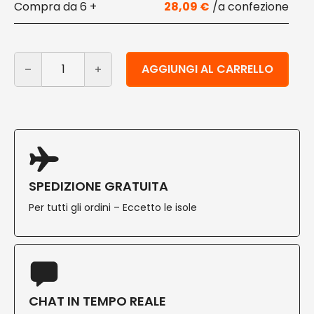
6 +
28,09
€
Scatola porta fritti in cartoncino 15x15x7 cm bianca 10
Alternative:
AGGIUNGI AL CARRELLO
SPEDIZIONE GRATUITA
Per tutti gli ordini – Eccetto le isole
CHAT IN TEMPO REALE