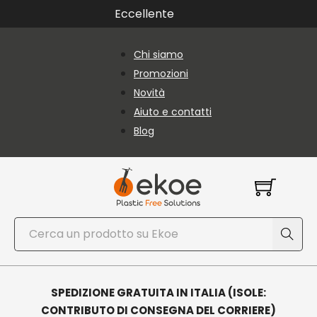
Vai al contenuto principale
Vai al piè di pagina
Eccellente
Chi siamo
Promozioni
Novità
Aiuto e contatti
Blog
Cerca
SPEDIZIONE GRATUITA IN ITALIA (ISOLE:
CONTRIBUTO DI CONSEGNA DEL CORRIERE)