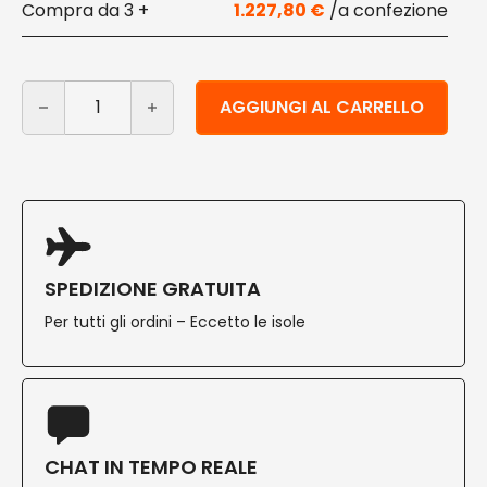
3 +
1.227,80
€
Sacchetti Standup Compostabili grandi 16×8,5x23 cm 
Alternative:
AGGIUNGI AL CARRELLO
SPEDIZIONE GRATUITA
Per tutti gli ordini – Eccetto le isole
CHAT IN TEMPO REALE