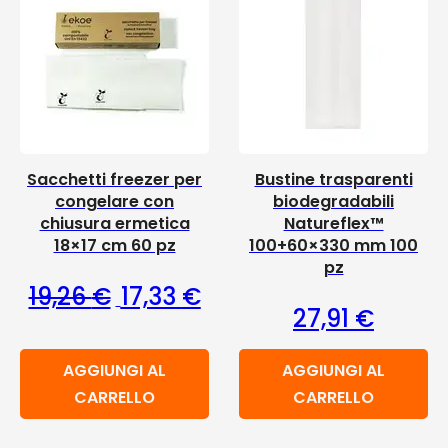
Sacchetti freezer per
Bustine trasparenti
congelare con
biodegradabili
chiusura ermetica
Natureflex™
18×17 cm 60 pz
100+60×330 mm 100
pz
Il prezzo originale era: 19,26 €.
Il prezzo attuale è: 17,33 €.
19,26
€
17,33
€
27,91
€
AGGIUNGI AL
AGGIUNGI AL
CARRELLO
CARRELLO