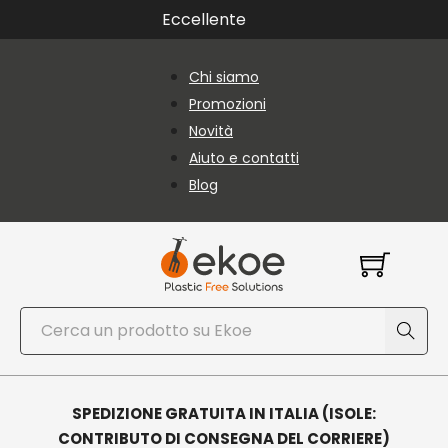
Vai al contenuto principale
Vai al piè di pagina
Eccellente
Chi siamo
Promozioni
Novità
Aiuto e contatti
Blog
Cerca
SPEDIZIONE GRATUITA IN ITALIA (ISOLE:
CONTRIBUTO DI CONSEGNA DEL CORRIERE)