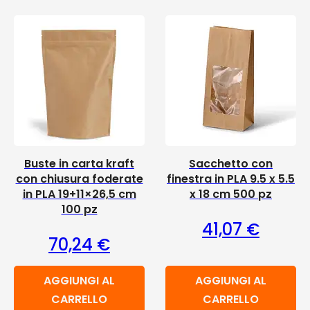
Buste in carta kraft
Sacchetto con
con chiusura foderate
finestra in PLA 9.5 x 5.5
in PLA 19+11×26,5 cm
x 18 cm 500 pz
100 pz
41,07
€
70,24
€
AGGIUNGI AL
AGGIUNGI AL
CARRELLO
CARRELLO