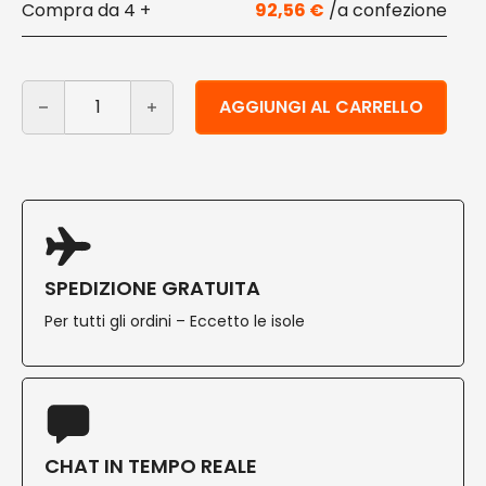
4 +
92,56
€
Sacchetti carta antiunto doppio strato 35x10 cm 500 p
Alternative:
AGGIUNGI AL CARRELLO
SPEDIZIONE GRATUITA
Per tutti gli ordini – Eccetto le isole
CHAT IN TEMPO REALE