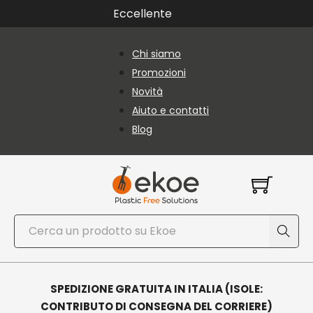
Vai al contenuto principale
Vai al piè di pagina
Eccellente
Chi siamo
Promozioni
Novità
Aiuto e contatti
Blog
Cerca
SPEDIZIONE GRATUITA IN ITALIA (ISOLE:
CONTRIBUTO DI CONSEGNA DEL CORRIERE)