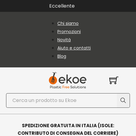
Vai al contenuto principale
Vai al piè di pagina
Eccellente
Chi siamo
Promozioni
Novità
Aiuto e contatti
Blog
Cerca
SPEDIZIONE GRATUITA IN ITALIA (ISOLE:
CONTRIBUTO DI CONSEGNA DEL CORRIERE)