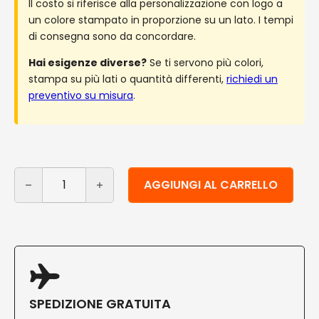
Il costo si riferisce alla personalizzazione con logo a
un colore stampato in proporzione su un lato. I tempi
di consegna sono da concordare.
Hai esigenze diverse?
Se ti servono più colori,
stampa su più lati o quantità differenti,
richiedi un
preventivo su misura
.
Piatti quadrati personalizzati in polpa di cellulosa 16 c
Alternative:
AGGIUNGI AL CARRELLO
SPEDIZIONE GRATUITA