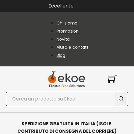
Vai al contenuto principale
Vai al piè di pagina
Eccellente
Chi siamo
Promozioni
Novità
Aiuto e contatti
Blog
Cerca
SPEDIZIONE GRATUITA IN ITALIA (ISOLE:
CONTRIBUTO DI CONSEGNA DEL CORRIERE)