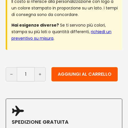
Il costo si riferisce alla personalizzazione con logo a
un colore stampato in proporzione su un lato. I tempi
di consegna sono da concordare.
Hai esigenze diverse?
Se ti servono più colori,
stampa su più lati o quantità differenti,
richiedi un
preventivo su misura
.
Piatti piani personalizzati in polpa di cellulosa 26 cm 1
Alternative:
AGGIUNGI AL CARRELLO
SPEDIZIONE GRATUITA