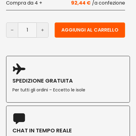
4 +
92,44
€
Piatti quadrati compostabili con coperchio 500 ml 125 
Alternative:
AGGIUNGI AL CARRELLO
SPEDIZIONE GRATUITA
Per tutti gli ordini – Eccetto le isole
CHAT IN TEMPO REALE