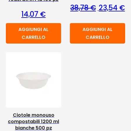
Il prezzo or
Il
38,78
€
23,54
€
14,07
€
AGGIUNGI AL
AGGIUNGI AL
CARRELLO
CARRELLO
Ciotole monouso
compostabili 1200 ml
bianche 500 pz