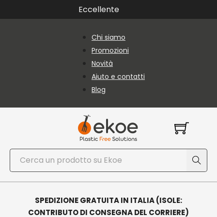
Vai al contenuto principale
Vai al piè di pagina
Eccellente
Chi siamo
Promozioni
Novità
Aiuto e contatti
Blog
Cerca
SPEDIZIONE GRATUITA IN ITALIA (ISOLE:
CONTRIBUTO DI CONSEGNA DEL CORRIERE)