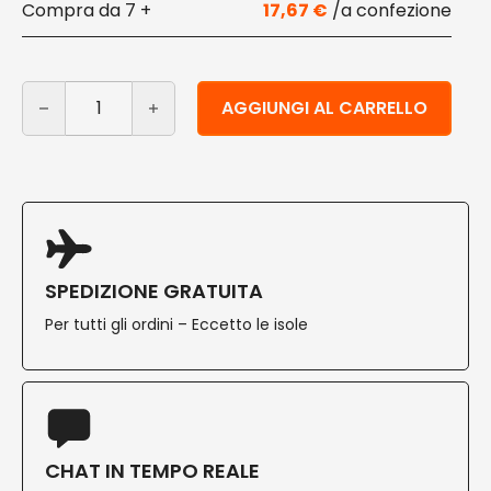
7 +
17,67
€
Piatti grandi in polpa di cellulosa e PLA ø 26 cm 100 pz 
Alternative:
AGGIUNGI AL CARRELLO
SPEDIZIONE GRATUITA
Per tutti gli ordini – Eccetto le isole
CHAT IN TEMPO REALE