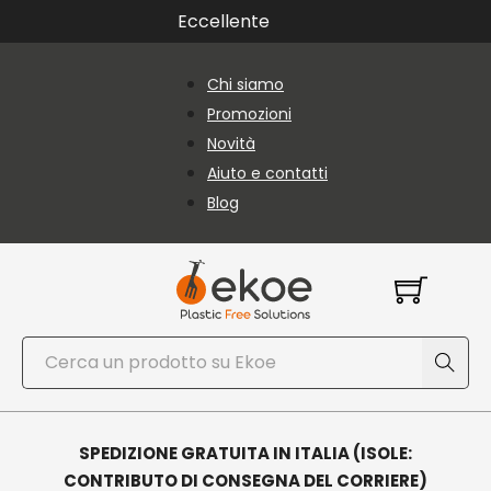
Vai al contenuto principale
Vai al piè di pagina
Eccellente
Chi siamo
Promozioni
Novità
Aiuto e contatti
Blog
Cerca
SPEDIZIONE GRATUITA IN ITALIA (ISOLE:
CONTRIBUTO DI CONSEGNA DEL CORRIERE)