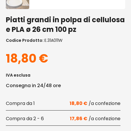
Piatti grandi in polpa di cellulosa
e PLA ø 26 cm 100 pz
Codice Prodotto:
E.31A011W
18,80
€
IVA esclusa
Consegna in 24/48 ore
1
18,80
€
2 - 6
17,86
€