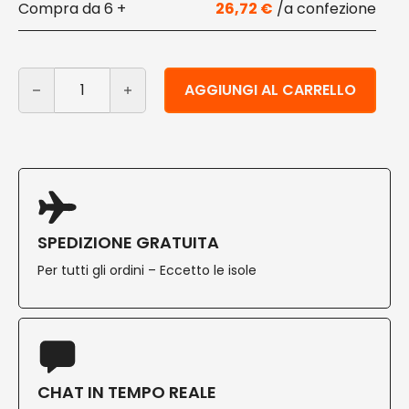
6 +
26,72
€
Kit bicchiere di carta con coperchio nero 430 ml 100 p
Alternative:
AGGIUNGI AL CARRELLO
SPEDIZIONE GRATUITA
Per tutti gli ordini – Eccetto le isole
CHAT IN TEMPO REALE