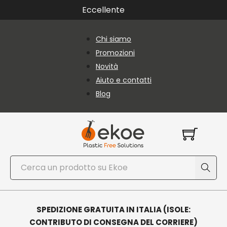
Vai al contenuto principale
Vai al piè di pagina
Eccellente
Chi siamo
Promozioni
Novità
Aiuto e contatti
Blog
Cerca
SPEDIZIONE GRATUITA IN ITALIA (ISOLE:
CONTRIBUTO DI CONSEGNA DEL CORRIERE)