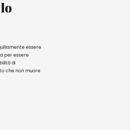
 lo
nquillamente essere
ta per essere
ilità di
tto che non muore