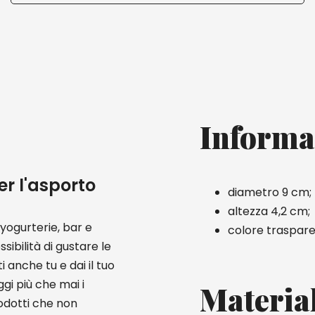
Informa
er l'asporto
diametro 9 cm;
altezza 4,2 cm;
 yogurterie, bar e
colore traspare
ssibilità di gustare le
 anche tu e dai il tuo
gi più che mai i
Materia
rodotti che non