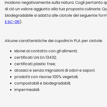
incidono negativamente sulla natura. Cogli pertanto q
di ciò un valore aggiunto alla tua proposta culinaria. Q
biodegradabile si adatta alle ciotole del seguente for
E.SC-06
).
Alcune caratteristiche dei cupolini in PLA per ciotole:
idonei al contatto con gli alimenti;
certificati Uni En 13432;
certificati plastic free;
atossici e senza migrazioni di odori e sapori;
prodotti con risorse 100% vegetali;
compostabili e biodegradabili;
impermeabili.