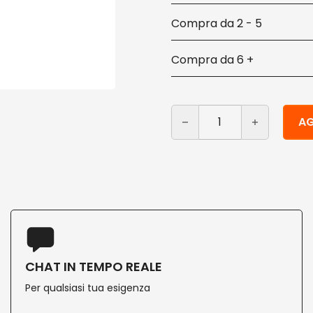
2 - 5
6 +
Cupolini in PLA per ciotol
Alternative:
AG
CHAT IN TEMPO REALE
Per qualsiasi tua esigenza