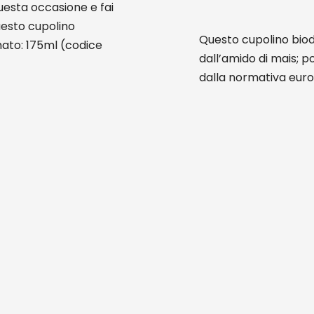
uesta occasione e fai
uesto cupolino
Questo cupolino biod
mato: 175ml (codice
dall’amido di mais; po
dalla normativa euro