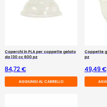
Coperchi in PLA per coppette gelato
Coppette ge
da 130 cc 600 pz
pz
84,72
€
49,49
€
AGGIUNGI AL CARRELLO
AGG