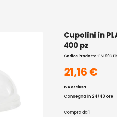
Cupolini in PL
400 pz
Codice Prodotto:
E.VL90D.FR
21,16
€
IVA esclusa
Consegna in 24/48 ore
1