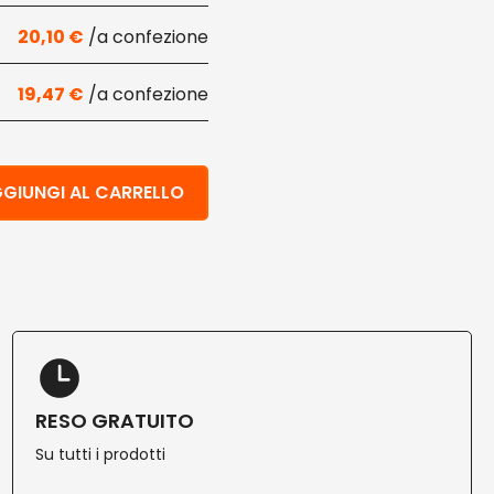
20,10
€
19,47
€
e 175-ml a 300-ml 400 pz quantità
GIUNGI AL CARRELLO
RESO GRATUITO
Su tutti i prodotti