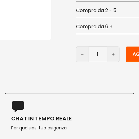
2 - 5
6 +
Guanti usa e getta in latti
Alternative:
AG
CHAT IN TEMPO REALE
Per qualsiasi tua esigenza