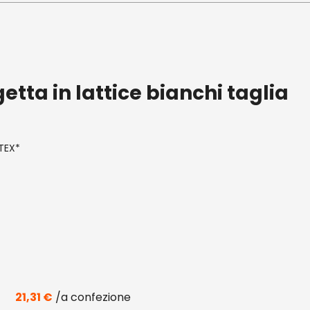
etta in lattice bianchi taglia
ATEX*
21,31
€