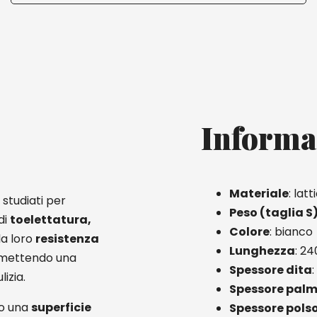
Informa
Materiale
: lat
studiati per
Peso (taglia S
di
toelettatura,
Colore
: bianco
la loro
resistenza
Lunghezza
: 2
permettendo una
Spessore dita
izia.
Spessore pal
no una
superficie
Spessore pols