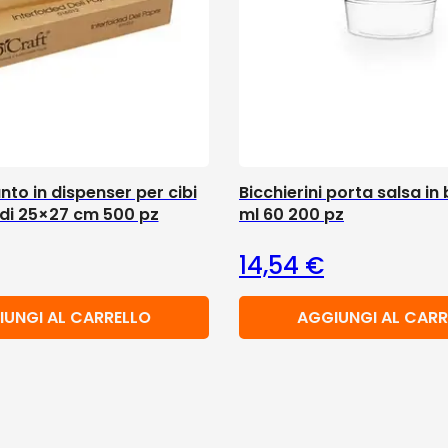
nto in dispenser per cibi
Bicchierini porta salsa in
ddi 25×27 cm 500 pz
ml 60 200 pz
14,54
€
IUNGI AL CARRELLO
AGGIUNGI AL CARR