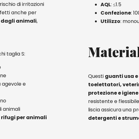
rischio di irritazioni
AQL
: ≤1.5
fetti anche per
Confezione
: 1
 dagli animali
,
Utilizzo
: monou
Materia
i taglia S:
e
ene
Questi
guanti usa e 
a agevole e
toelettatori, veteri
protezione e igiene
ano
resistente e flessibi
li animali
liscia assicura una 
e rifugi per animali
detergenti e strume