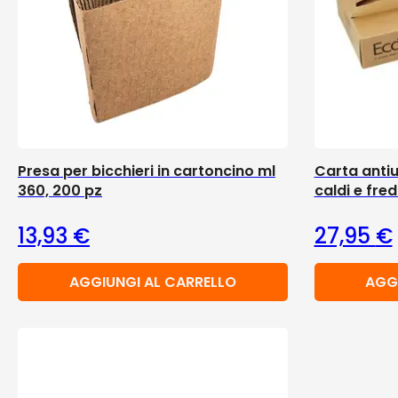
Presa per bicchieri in cartoncino ml
Carta antiu
360, 200 pz
caldi e fre
13,93
€
27,95
€
AGGIUNGI AL CARRELLO
AGG