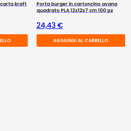
 carta kraft
Porta burger in cartoncino avana
quadrato PLA 12x12x7 cm 100 pz
24,43
€
ELLO
AGGIUNGI AL CARRELLO