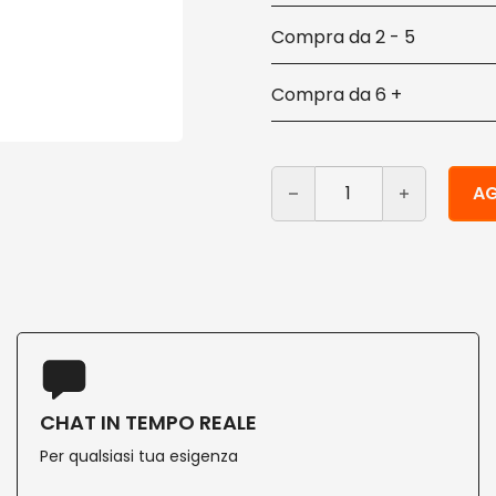
2 - 5
6 +
Etichette rettangolari in 
Alternative:
AG
CHAT IN TEMPO REALE
Per qualsiasi tua esigenza