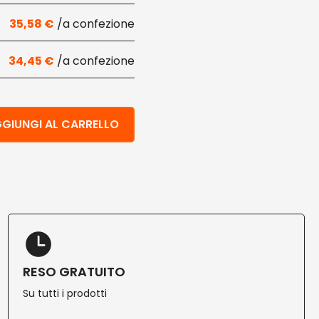
35,58
€
34,45
€
carta kraft 4,5x6,5 cm 1600 pz quantità
GIUNGI AL CARRELLO
RESO GRATUITO
Su tutti i prodotti