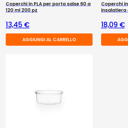
Coperchi in PLA per porta salse 60 a
Coperchi in
120 ml 200 pz
insalatiera
13,45
€
18,09
€
AGGIUNGI AL CARRELLO
AGG