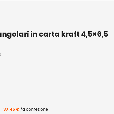
angolari in carta kraft 4,5×6,5
R
37,45
€