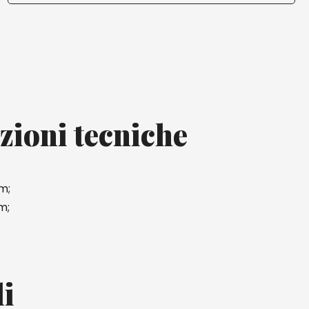
zioni tecniche
m;
m;
li