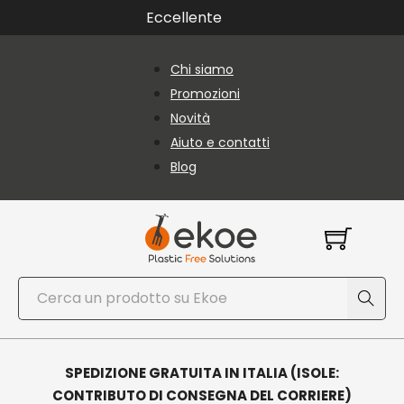
Vai al contenuto principale
Vai al piè di pagina
Eccellente
Chi siamo
Promozioni
Novità
Aiuto e contatti
Blog
Cerca
SPEDIZIONE GRATUITA IN ITALIA (ISOLE:
CONTRIBUTO DI CONSEGNA DEL CORRIERE)