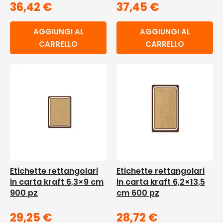
36,42
€
37,45
€
AGGIUNGI AL
AGGIUNGI AL
CARRELLO
CARRELLO
Etichette rettangolari
Etichette rettangolari
in carta kraft 6,3×9 cm
in carta kraft 6,2×13,5
900 pz
cm 600 pz
29,25
€
28,72
€