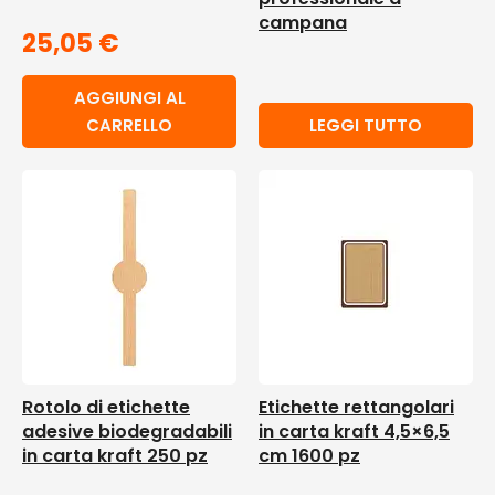
campana
25,05
€
AGGIUNGI AL
CARRELLO
LEGGI TUTTO
Rotolo di etichette
Etichette rettangolari
adesive biodegradabili
in carta kraft 4,5×6,5
in carta kraft 250 pz
cm 1600 pz