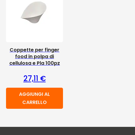
Coppette per finger
food in polpa di
cellulosa e Pla 100pz
27,11
€
AGGIUNGI AL
CARRELLO