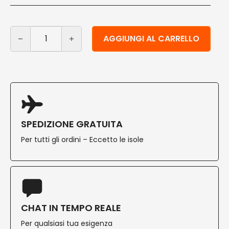
Ciotoline finger food in cartoncino 60 ml 5000 pz quant
Alternative:
AGGIUNGI AL CARRELLO
SPEDIZIONE GRATUITA
Per tutti gli ordini – Eccetto le isole
CHAT IN TEMPO REALE
Per qualsiasi tua esigenza