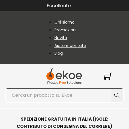
Vai al contenuto principale
Vai al piè di pagina
Eccellente
Chi siamo
Promozioni
Novità
Aiuto e contatti
Blog
Cerca
SPEDIZIONE GRATUITA IN ITALIA (ISOLE:
CONTRIBUTO DI CONSEGNA DEL CORRIERE)