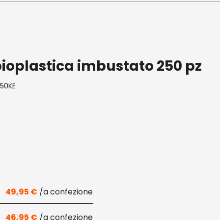
bioplastica imbustato 250 pz
50KE
49,95
€
46,95
€