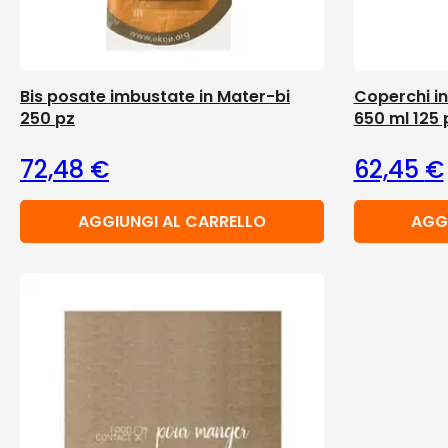
Bis posate imbustate in Mater-bi
Coperchi in
250 pz
650 ml 125 
72,48
€
62,45
€
AGGIUNGI AL CARRELLO
AGG