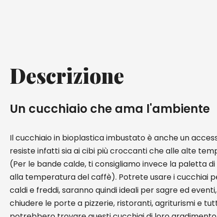
Descrizione
Un cucchiaio che ama l'ambiente
Il cucchiaio in bioplastica imbustato è anche un acces
resiste infatti sia ai cibi più croccanti che alle alte t
(Per le bande calde, ti consigliamo invece la paletta di 
alla temperatura del caffè). Potrete usare i cucchiai per 
caldi e freddi, saranno quindi ideali per sagre ed even
chiudere le porte a pizzerie, ristoranti, agriturismi e tut
potrebbero trovare questi cucchiai di loro gradimento