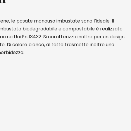
giene, le posate monouso imbustate sono l’ideale. Il
mbustato biodegradabile e compostabile è realizzato
rma Uni En 13432. Si caratterizza inoltre per un design
e. Di colore bianco, al tatto trasmette inoltre una
morbidezza.