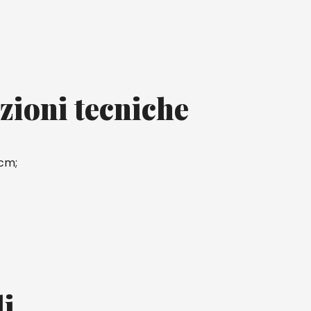
zioni tecniche
 cm;
li