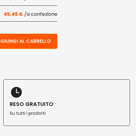
45,45
€
imbustato 250 pz quantità
GIUNGI AL CARRELLO
RESO GRATUITO
Su tutti i prodotti