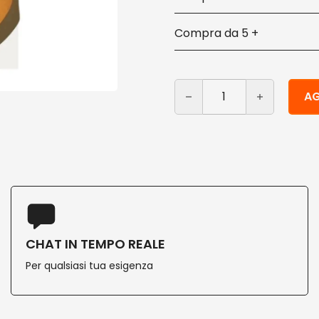
5 +
Cucchiaio in bioplastica 
Alternative:
AG
CHAT IN TEMPO REALE
Per qualsiasi tua esigenza