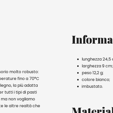
Informa
lunghezza 24,5
larghezza 9 cm;
sorio molto robusto:
peso 12,2 g;
emperature fino a 70°C
colore bianco;
legno, la più adatta
imbustato.
tutti i tipi di pasti
ti, ma non vogliamo
te le altre realtà che
Materia
.