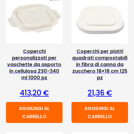
Coperchi
Coperchi per piatti
personalizzati per
quadrati compostabili
vaschette da asporto
in fibra di canna da
in cellulosa 230-340
zucchero 18×18 cm 125
ml 1000 pz
pz
413,20
€
21,36
€
AGGIUNGI AL
AGGIUNGI AL
CARRELLO
CARRELLO