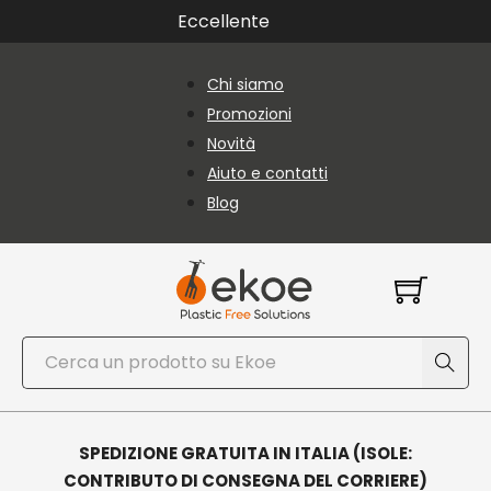
Vai al contenuto principale
Vai al piè di pagina
Eccellente
Chi siamo
Promozioni
Novità
Aiuto e contatti
Blog
Cerca
SPEDIZIONE GRATUITA IN ITALIA (ISOLE:
CONTRIBUTO DI CONSEGNA DEL CORRIERE)