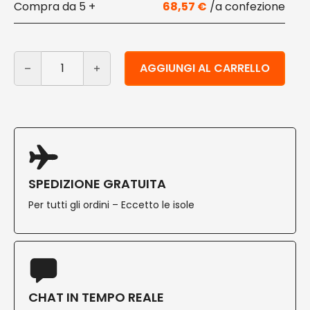
5 +
68,57
€
Coperchi in PLA per vaschette 850 - 1000 ml 130 pz qu
Alternative:
AGGIUNGI AL CARRELLO
SPEDIZIONE GRATUITA
Per tutti gli ordini – Eccetto le isole
CHAT IN TEMPO REALE