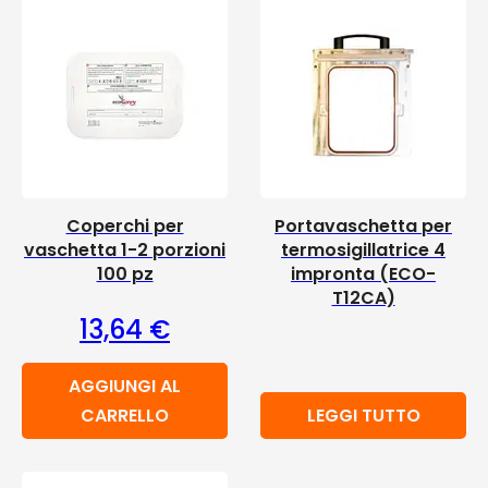
Coperchi per
Portavaschetta per
vaschetta 1-2 porzioni
termosigillatrice 4
100 pz
impronta (ECO-
T12CA)
13,64
€
AGGIUNGI AL
CARRELLO
LEGGI TUTTO