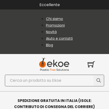
Vai al contenuto principale
Vai al piè di pagina
Eccellente
Chi siamo
Promozioni
Novità
Aiuto e contatti
Blog
Cerca
SPEDIZIONE GRATUITA IN ITALIA (ISOLE:
CONTRIBUTO DI CONSEGNA DEL CORRIERE)