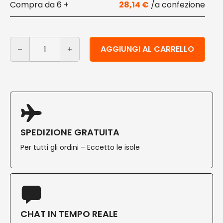
6 +
28,14
€
Coperchio in PLA per ciotole 16 cm 100 pz quantità
Alternative:
AGGIUNGI AL CARRELLO
SPEDIZIONE GRATUITA
Per tutti gli ordini – Eccetto le isole
CHAT IN TEMPO REALE