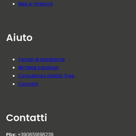
Resi e rimborsi
Aiuto
Tempi di spedizione
Richiedi catalogo
Consulenza plastic free
Contatti
Contatti
Pbx:
+390859198239