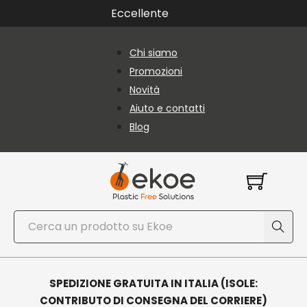
Vai al contenuto principale
Vai al piè di pagina
Eccellente
Chi siamo
Promozioni
Novità
Aiuto e contatti
Blog
Cerca
SPEDIZIONE GRATUITA IN ITALIA (ISOLE:
CONTRIBUTO DI CONSEGNA DEL CORRIERE)