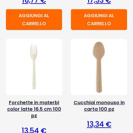
16,77
€
17,33
€
AGGIUNGI AL
AGGIUNGI AL
CARRELLO
CARRELLO
Forchette in materbi
Cucchiai monouso in
color latte 16.5 cm 100
carta 100 pz
pz
13,34
€
13,54
€