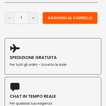
Coltello usa e getta in bioplastica - CPLA cm 16,5 200 
Alternative:
AGGIUNGI AL CARRELLO
SPEDIZIONE GRATUITA
Per tutti gli ordini – Eccetto le isole
CHAT IN TEMPO REALE
Per qualsiasi tua esigenza