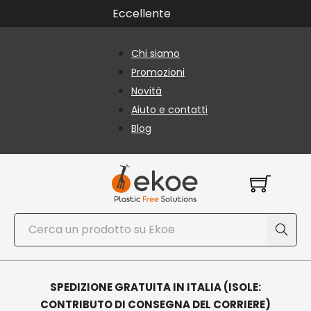
Vai al contenuto principale
Vai al piè di pagina
Eccellente
Chi siamo
Promozioni
Novità
Aiuto e contatti
Blog
Cerca
SPEDIZIONE GRATUITA IN ITALIA (ISOLE:
CONTRIBUTO DI CONSEGNA DEL CORRIERE)