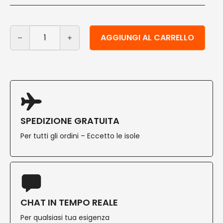
Cannucce di carta colorate riciclabili plastic free 750 
Alternative:
AGGIUNGI AL CARRELLO
SPEDIZIONE GRATUITA
Per tutti gli ordini – Eccetto le isole
CHAT IN TEMPO REALE
Per qualsiasi tua esigenza