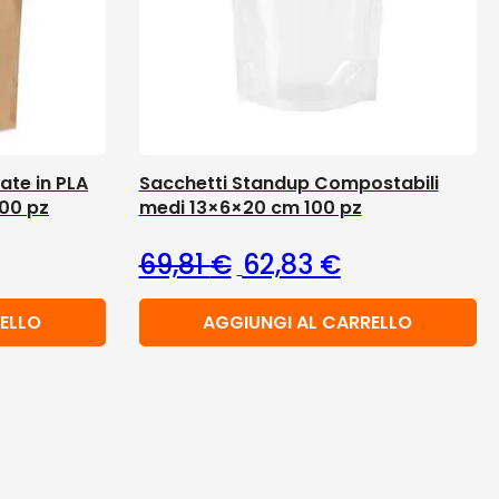
ate in PLA
Sacchetti Standup Compostabili
100 pz
medi 13×6×20 cm 100 pz
Il prezzo originale era: 69
Il prezzo attual
69,81
€
62,83
€
ELLO
AGGIUNGI AL CARRELLO