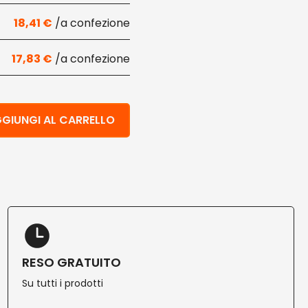
18,41
€
17,83
€
egradabili Natureflex™ 80+50x250 mm 100 pz quantità
GIUNGI AL CARRELLO
RESO GRATUITO
Su tutti i prodotti