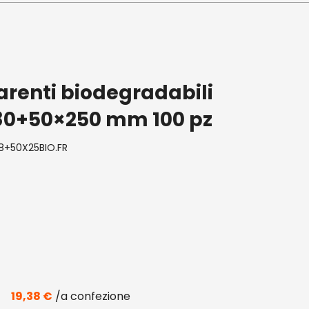
arenti biodegradabili
80+50×250 mm 100 pz
8+50X25BIO.FR
19,38
€