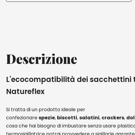
Descrizione
L'ecocompatibilità dei sacchettini 
Natureflex
Si tratta di un prodotto ideale per
confezionare
spezie
,
biscotti
,
salatini
,
crackers
,
dol
cosa che hai bisogno di imbustare senza usare plastica
termosigillatrice potrai provvedere a sigillarle garan