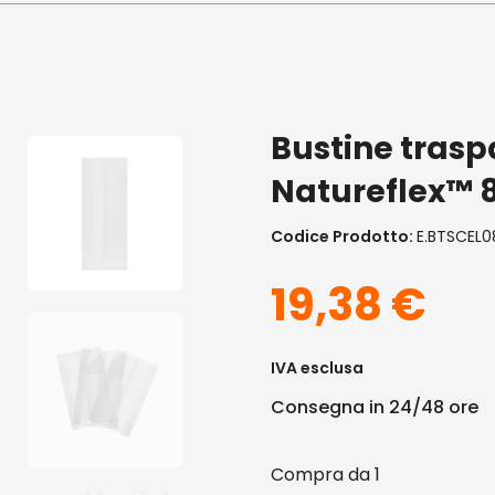
Bustine trasp
Natureflex™ 
Codice Prodotto:
E.BTSCEL0
19,38
€
IVA esclusa
Consegna in 24/48 ore
1