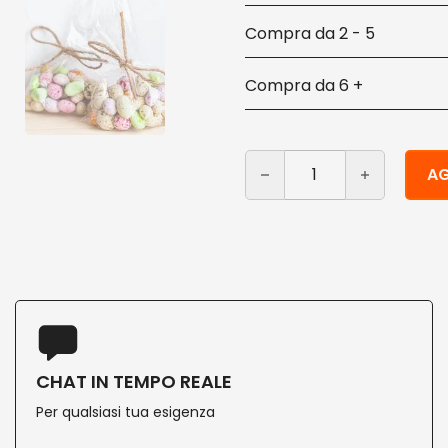
2 - 5
6 +
Bustine trasparenti biod
Alternative:
AG
CHAT IN TEMPO REALE
Per qualsiasi tua esigenza