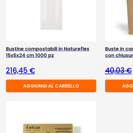
Bustine compostabili in Natureflex
Buste in ca
15x5x24 cm 1000 pz
con chiusu
216,45
€
40,03
€
AGGIUNGI AL CARRELLO
AGG