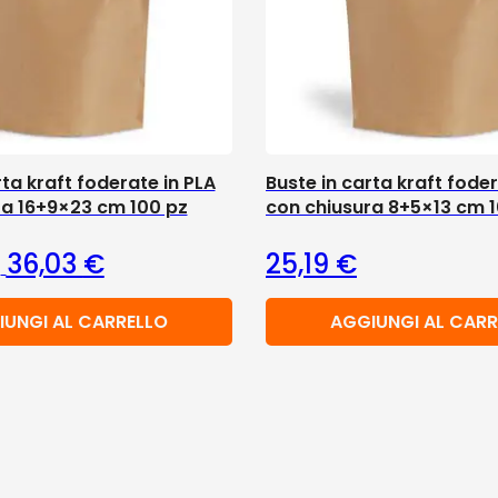
rta kraft foderate in PLA
Buste in carta kraft foder
ra 16+9×23 cm 100 pz
con chiusura 8+5×13 cm 
Il prezzo originale era: 40,03 €.
Il prezzo attuale è: 36,03 €.
36,03
€
25,19
€
IUNGI AL CARRELLO
AGGIUNGI AL CARR