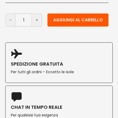
Bicchieri bevande fredde biodegradabili 320 ml 100 pz 
Alternative:
AGGIUNGI AL CARRELLO
SPEDIZIONE GRATUITA
Per tutti gli ordini – Eccetto le isole
CHAT IN TEMPO REALE
Per qualsiasi tua esigenza