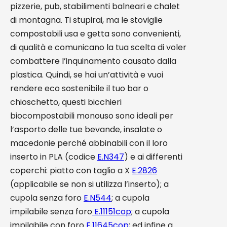
pizzerie, pub, stabilimenti balneari e chalet
di montagna. Ti stupirai, ma le stoviglie
compostabili usa e getta sono convenienti,
di qualità e comunicano la tua scelta di voler
combattere l’inquinamento causato dalla
plastica. Quindi, se hai un’attività e vuoi
rendere eco sostenibile il tuo bar o
chioschetto, questi bicchieri
biocompostabili monouso sono ideali per
l’asporto delle tue bevande, insalate o
macedonie perché abbinabili con il loro
inserto in PLA (codice
E.N347
) e ai differenti
coperchi: piatto con taglio a X
E.2826
(applicabile se non si utilizza l’inserto); a
cupola senza foro
E.N544
; a cupola
impilabile senza foro
E.11151cop
; a cupola
impilabile con foro
E.11645cop
; ed infine a