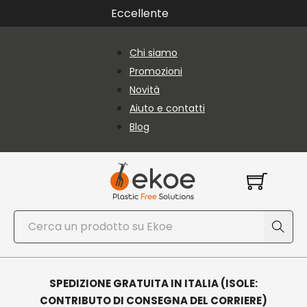
Vai al contenuto principale
Vai al piè di pagina
Eccellente
Chi siamo
Promozioni
Novità
Aiuto e contatti
Blog
Cerca
SPEDIZIONE GRATUITA IN ITALIA (ISOLE:
CONTRIBUTO DI CONSEGNA DEL CORRIERE)