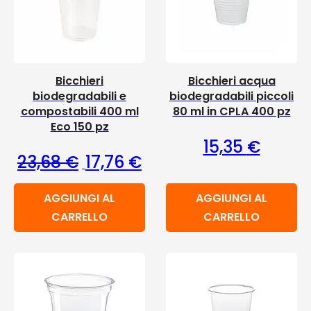
Bicchieri
Bicchieri acqua
biodegradabili e
biodegradabili piccoli
compostabili 400 ml
80 ml in CPLA 400 pz
Eco 150 pz
15,35
€
Il prezzo originale era: 23,68 €.
Il prezzo attuale è: 17,76 €
23,68
€
17,76
€
AGGIUNGI AL
AGGIUNGI AL
CARRELLO
CARRELLO