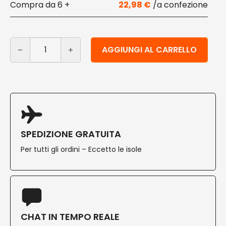
6 +
22,98
€
Vaschette per alimenti in cellulosa 340 ml 125 pz quant
Alternative:
AGGIUNGI AL CARRELLO
SPEDIZIONE GRATUITA
Per tutti gli ordini – Eccetto le isole
CHAT IN TEMPO REALE