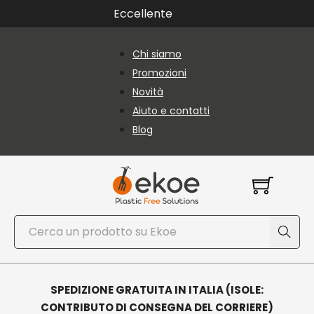
Vai al contenuto principale
Vai al piè di pagina
Eccellente
Chi siamo
Promozioni
Novità
Aiuto e contatti
Blog
Cerca
SPEDIZIONE GRATUITA IN ITALIA (ISOLE:
CONTRIBUTO DI CONSEGNA DEL CORRIERE)