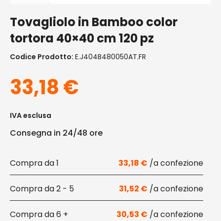
Tovagliolo in Bamboo color
tortora 40×40 cm 120 pz
Codice Prodotto:
E.J404B480050AT.FR
33,18
€
IVA esclusa
Consegna in 24/48 ore
1
33,18
€
2 - 5
31,52
€
6 +
30,53
€