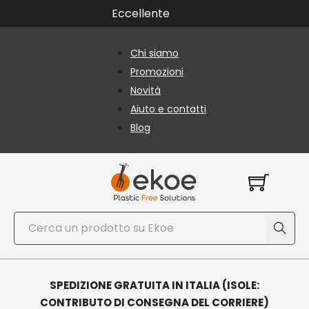
Vai al contenuto principale
Vai al piè di pagina
Eccellente
Chi siamo
Promozioni
Novità
Aiuto e contatti
Blog
Cerca
SPEDIZIONE GRATUITA IN ITALIA (ISOLE:
CONTRIBUTO DI CONSEGNA DEL CORRIERE)