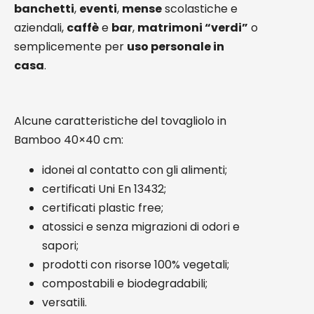
banchetti
,
eventi
,
mense
scolastiche e
aziendali,
caffè
e
bar
,
matrimoni “verdi”
o
semplicemente per
uso personale in
casa
.
Alcune caratteristiche del tovagliolo in
Bamboo 40×40 cm:
idonei al contatto con gli alimenti;
certificati Uni En 13432;
certificati plastic free;
atossici e senza migrazioni di odori e
sapori;
prodotti con risorse 100% vegetali;
compostabili e biodegradabili;
versatili.