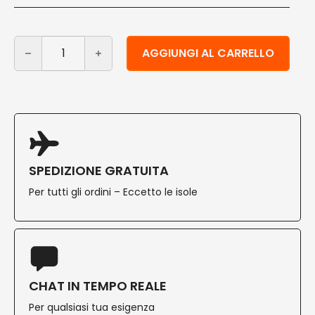
Tovagliolo in Bamboo color tortora 40x40 cm 120 pz q
Alternative:
AGGIUNGI AL CARRELLO
SPEDIZIONE GRATUITA
Per tutti gli ordini – Eccetto le isole
CHAT IN TEMPO REALE
Per qualsiasi tua esigenza