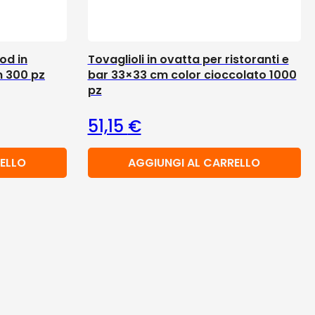
ood in
Tovaglioli in ovatta per ristoranti e
m 300 pz
bar 33×33 cm color cioccolato 1000
pz
51,15
€
ELLO
AGGIUNGI AL CARRELLO