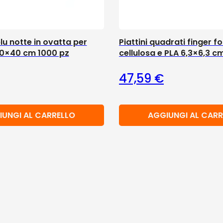
blu notte in ovatta per
Piattini quadrati finger f
 40×40 cm 1000 pz
cellulosa e PLA 6,3×6,3 c
47,59
€
IUNGI AL CARRELLO
AGGIUNGI AL CARR