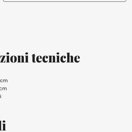
zioni tecniche
4 cm
 cm
i
li