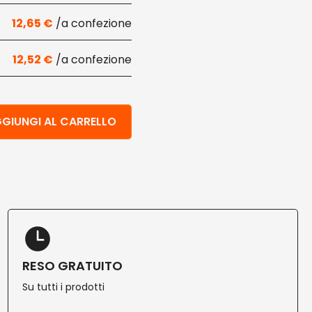
12,65
€
12,52
€
a 24x24 cm verde 400 pz quantità
GIUNGI AL CARRELLO
RESO GRATUITO
Su tutti i prodotti