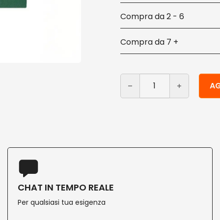
2 - 6
7 +
Tovaglioli piccoli in cart
Alternative:
AG
CHAT IN TEMPO REALE
Per qualsiasi tua esigenza