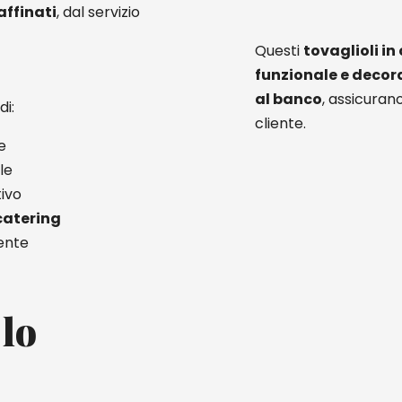
affinati
, dal servizio
Questi
tovaglioli in
funzionale e decor
al banco
, assicuran
di:
cliente.
e
le
tivo
 catering
iente
 lo