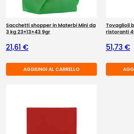
Sacchetti shopper in Materbi Mini da
Tovaglioli 
3 kg 23+13×43 9gr
ristoranti
21,61
€
51,73
€
AGGIUNGI AL CARRELLO
AGG