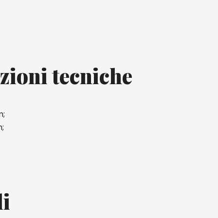
zioni tecniche
m;
;
li