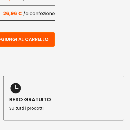
26,96
€
velo 1000 pz quantità
GIUNGI AL CARRELLO
RESO GRATUITO
Su tutti i prodotti