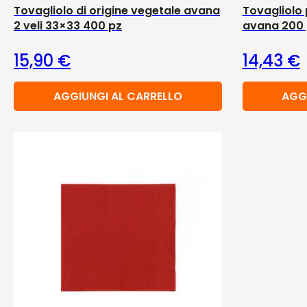
Tovagliolo di origine vegetale avana
Tovagliolo 
2 veli 33×33 400 pz
avana 200 
15,90
€
14,43
€
AGGIUNGI AL CARRELLO
AGG