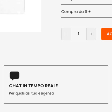
6 +
Tovaglioli bianchi 33x33 1 
Alternative:
AG
CHAT IN TEMPO REALE
Per qualsiasi tua esigenza