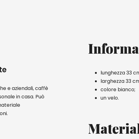
Informa
te
lunghezza 33 c
larghezza 33 cm
he e aziendali, caffè
colore bianco;
onale in casa. Può
un velo.
materiale
oni.
Materia