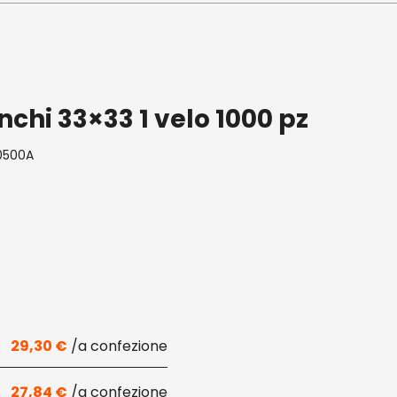
nchi 33×33 1 velo 1000 pz
0500A
29,30
€
27,84
€