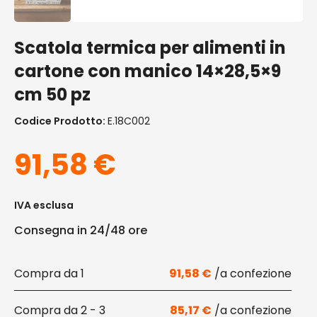
Scatola termica per alimenti in
cartone con manico 14×28,5×9
cm 50 pz
Codice Prodotto:
E.18C002
91,58
€
IVA esclusa
Consegna in 24/48 ore
1
91,58
€
2 - 3
85,17
€