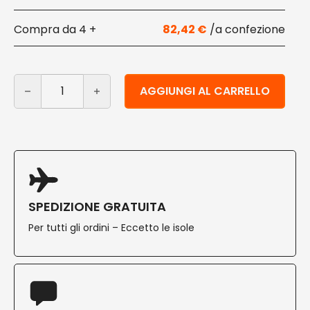
4 +
82,42
€
Scatola termica per alimenti in cartone con manico 1
Alternative:
AGGIUNGI AL CARRELLO
SPEDIZIONE GRATUITA
Per tutti gli ordini – Eccetto le isole