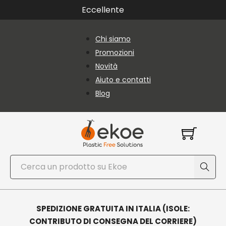
Vai al contenuto principale
Vai al piè di pagina
Eccellente
Chi siamo
Promozioni
Novità
Aiuto e contatti
Blog
Cerca
SPEDIZIONE GRATUITA IN ITALIA (ISOLE:
CONTRIBUTO DI CONSEGNA DEL CORRIERE)