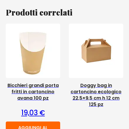
Prodotti correlati
Bicchieri grandi porta
Doggy bag in
fritti in cartoncino
cartoncino ecologico
avana 100 pz
22,5×9,5 cm h 12 cm
125 pz
19,03
€
AGGIUNGI AL